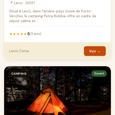
📍 Lecci · 20137
Situé à Lecci, dans l'arrière-pays boisé de Porto-
Vecchio, le camping Petra Robbia offre un cadre de
séjour calme et...
5
★★★★★
(3 avis)
Lecci, Corse
Voir →
CAMPING
Ouvert