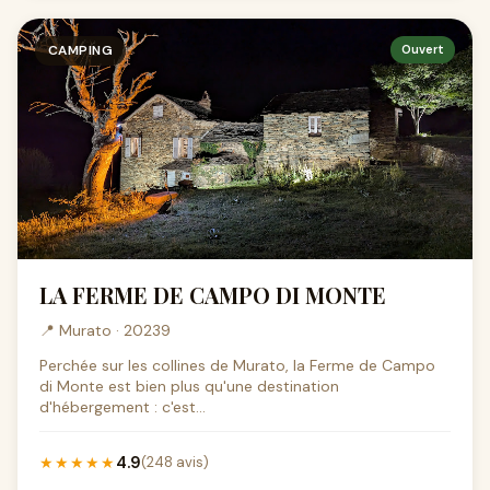
CAMPING
Ouvert
LA FERME DE CAMPO DI MONTE
📍 Murato · 20239
Perchée sur les collines de Murato, la Ferme de Campo
di Monte est bien plus qu'une destination
d'hébergement : c'est...
4.9
★★★★★
(248 avis)