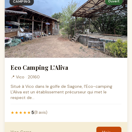
CAMPING
Ouvert
Eco Camping L'Aliva
📍 Vico · 20160
Situé à Vico dans le golfe de Sagone, l'Eco-camping
L'Aliva est un établissement précurseur qui met le
respect de...
5
★★★★★
(8 avis)