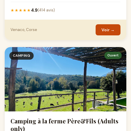
4.9
★★★★★
(414 avis)
Venaco, Corse
Voir →
CAMPING
Ouvert
Camping à la ferme Père&Fils (Adults
only)