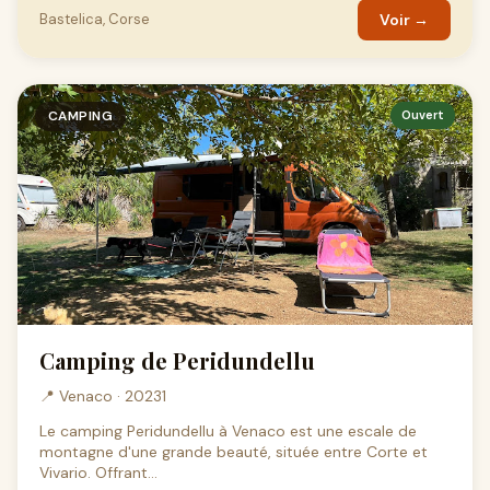
Bastelica, Corse
Voir →
CAMPING
Ouvert
Camping de Peridundellu
📍 Venaco · 20231
Le camping Peridundellu à Venaco est une escale de
montagne d'une grande beauté, située entre Corte et
Vivario. Offrant...