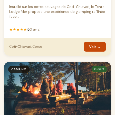
Installé sur les côtes sauvages de Coti-Chiavari, le Tente
Lodge Mer propose une expérience de glamping raffinée
face...
5
★★★★★
(1 avis)
Coti-Chiavari, Corse
Voir →
CAMPING
Ouvert