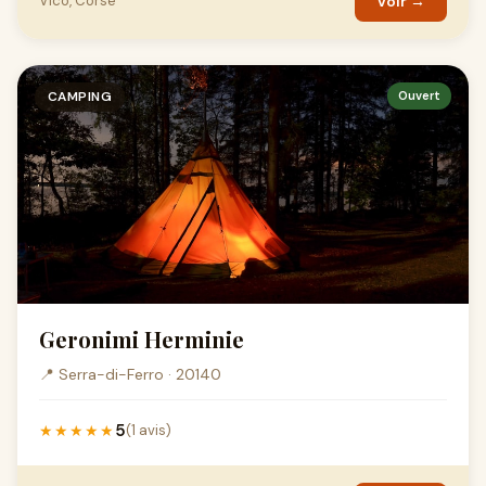
Vico, Corse
Voir →
CAMPING
Ouvert
Geronimi Herminie
📍 Serra-di-Ferro · 20140
5
★★★★★
(1 avis)