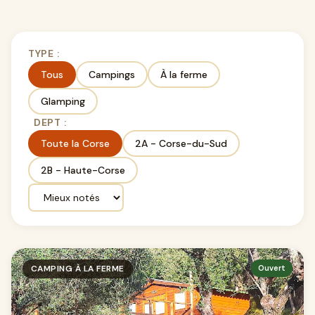
TYPE :
Tous
Campings
À la ferme
Glamping
DEPT :
Toute la Corse
2A - Corse-du-Sud
2B - Haute-Corse
CAMPING À LA FERME
Ouvert