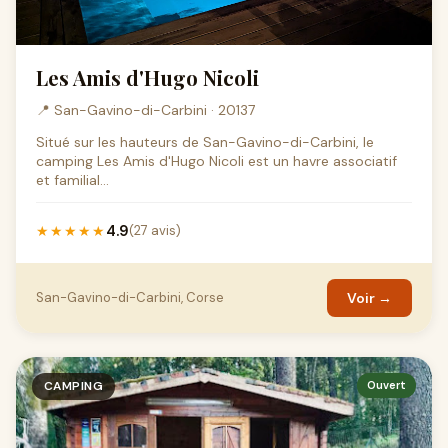
Les Amis d'Hugo Nicoli
📍 San-Gavino-di-Carbini · 20137
Situé sur les hauteurs de San-Gavino-di-Carbini, le
camping Les Amis d'Hugo Nicoli est un havre associatif
et familial...
4.9
★★★★★
(27 avis)
San-Gavino-di-Carbini, Corse
Voir →
CAMPING
Ouvert