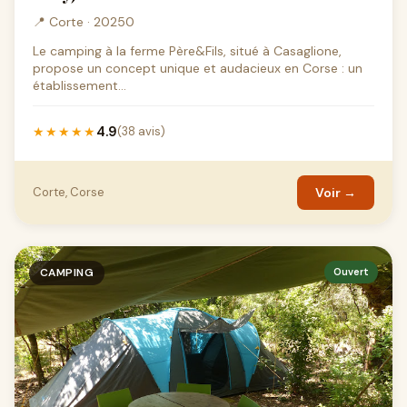
📍 Corte · 20250
Le camping à la ferme Père&Fils, situé à Casaglione,
propose un concept unique et audacieux en Corse : un
établissement...
4.9
★★★★★
(38 avis)
Corte, Corse
Voir →
CAMPING
Ouvert