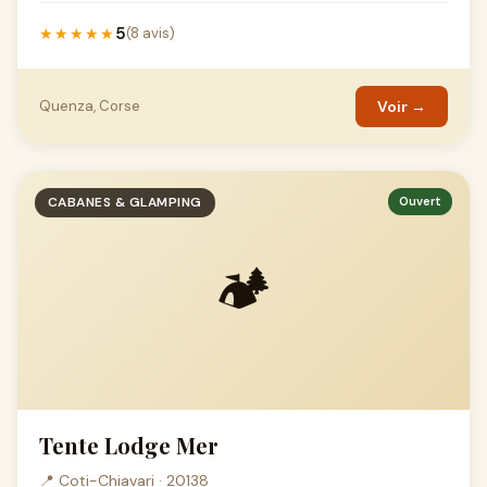
5
★★★★★
(8 avis)
Quenza, Corse
Voir →
CABANES & GLAMPING
Ouvert
🏕️
Tente Lodge Mer
📍 Coti-Chiavari · 20138