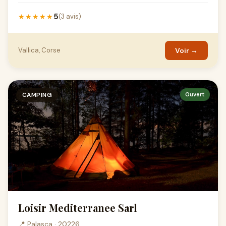
5
★★★★★
(3 avis)
Vallica, Corse
Voir →
CAMPING
Ouvert
Loisir Mediterranee Sarl
📍 Palasca · 20226